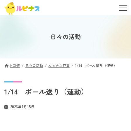
コ
ナ
ン
ビ
テ
ゲ
ン
ー
ツ
シ
へ
ョ
日々の活動
ス
ン
キ
に
ッ
移
プ
動
HOME
日々の活動
ルピナス戸室
1/14 ボール送り（運動）
1/14 ボール送り（運動）
2026年1月15日