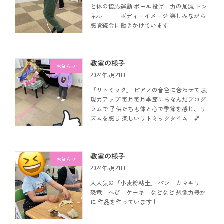
と体の協応運動 ボール投げ 力の加減 トン
ネル ボディーイメージ 楽しみながら
感覚統合に働きかけています
教室の様子
お知らせ
2024年5月21日
「リトミック」 ピアノの音色に合わせて 表
現力アップ 毎月毎月季節にちなんだプログ
ラムで 子供たちも体と心で季節を感じ、リ
ズムを感じ 楽しいリトミックタイム 💕
教室の様子
お知らせ
2024年5月21日
大人気の「小麦粉粘土」 パン カマキリ
恐竜 へび ケーキ などなど 想像力豊か
に 作品を作っています！