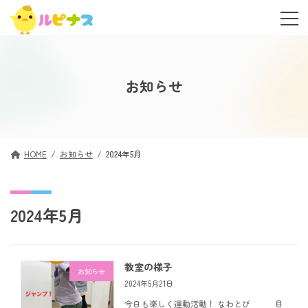
コ
ナ
ン
ビ
テ
ゲ
ン
ー
ツ
シ
へ
ョ
お知らせ
ス
ン
キ
に
ッ
移
プ
動
HOME
お知らせ
2024年5月
2024年5月
教室の様子
お知らせ
2024年5月21日
今日も楽しく運動活動！ なわとび 目