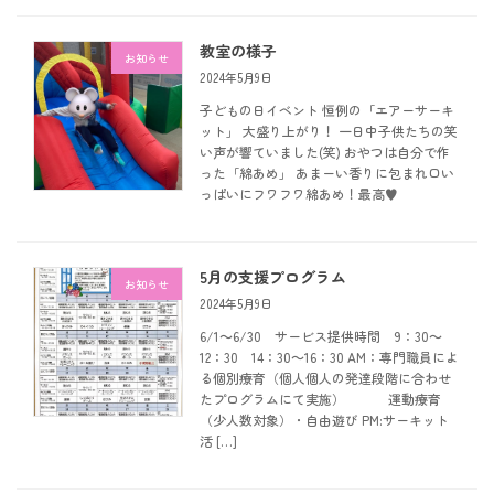
教室の様子
お知らせ
2024年5月9日
子どもの日イベント 恒例の「エアーサーキ
ット」 大盛り上がり！ 一日中子供たちの笑
い声が響ていました(笑) おやつは自分で作
った「綿あめ」 あまーい香りに包まれ口い
っぱいにフワフワ綿あめ！最高♥
5月の支援プログラム
お知らせ
2024年5月9日
6/1～6/30 サービス提供時間 9：30～
12：30 14：30～16：30 AM：専門職員によ
る個別療育（個人個人の発達段階に合わせ
たプログラムにて実施） 運動療育
（少人数対象）・自由遊び PM:サーキット
活 […]