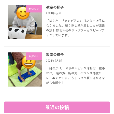
教室の様子
お知らせ
2024年5月9日
「はさみ」「タングラム」 はさみも上手に
なりました。 繰り返し取り組むことが発達
の源！ 形合わせのタングラムもスピードア
ップしています。
教室の様子
お知らせ
2024年5月9日
「雑巾がけ」 今日のルピナス活動は「雑巾
がけ」 足の力、腕の力、バランス感覚のト
レーニングです。 ちょっぴり額に汗かきな
がら奮闘中！
最近の投稿